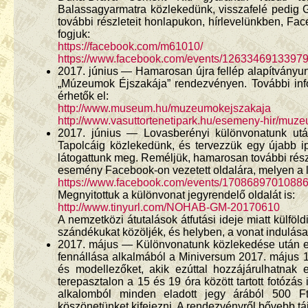
Balassagyarmatra közlekedünk, visszafelé pedig 
további részleteit honlapukon, hírlevelünkben, F
fogjuk:
https://facebook.com/m61010/
https://www.facebook.com/events/12633469133979
2017. június — Hamarosan újra fellép alapítványun
„Múzeumok Éjszakája” rendezvényen. További inf
érhetők el:
http://www.museum.hu/muzeumokejszakaja
http://www.vasuttortenetipark.hu/esemeny-hir/muz
2017. június — Lovasberényi különvonatunk után
Tapolcáig közlekedünk, és tervezzük egy újabb i
látogattunk meg. Reméljük, hamarosan további részl
esemény Facebook-on vezetett oldalára, melyen a l
https://www.facebook.com/events/17086897010886
Megnyitottuk a különvonat jegyrendelő oldalát is:
http://www.tinyurl.com/NOHAB-GM-20170610
A nemzetközi átutalások átfutási ideje miatt külföl
szándékukat közöljék, és helyben, a vonat indulása e
2017. május — Különvonatunk közlekedése után eg
fennállása alkalmából a Miniversum 2017. május 
és modellezőket, akik ezúttal hozzájárulhatnak 
terepasztalon a 15 és 19 óra között tartott fotóz
alkalomból minden eladott jegy árából 500 Ft-
köszönetünket kifejezni. A rendezvényről bővebb tá