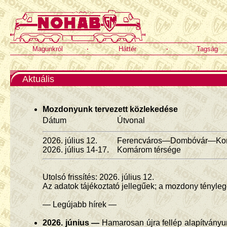
Magunkról
·
Háttér
·
Tagság
Aktuális
Mozdonyunk tervezett közlekedése
Dátum
Útvonal
2026. július 12.
Ferencváros—Dombóvár—Ko
2026. július 14-17.
Komárom térsége
Utolsó frissítés: 2026. július 12.
Az adatok tájékoztató jellegűek; a mozdony tényleg
— Legújabb hírek —
2026. június —
Hamarosan újra fellép alapítványu