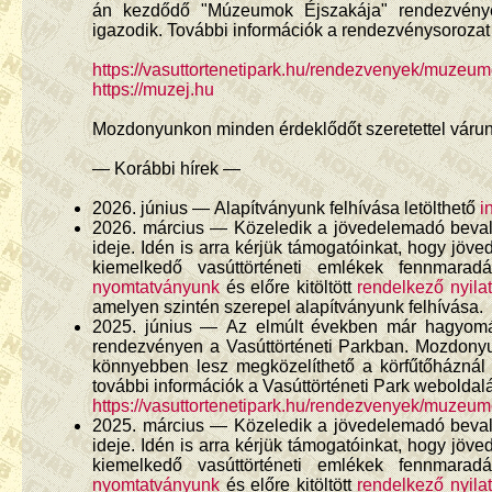
án kezdődő "Múzeumok Éjszakája" rendezvénye
igazodik. További információk a rendezvénysorozat 
https://vasuttortenetipark.hu/rendezvenyek/muzeu
https://muzej.hu
Mozdonyunkon minden érdeklődőt szeretettel várun
— Korábbi hírek —
2026. június — Alapítványunk felhívása letölthető
i
2026. március — Közeledik a jövedelemadó beval
ideje. Idén is arra kérjük támogatóinkat, hogy jö
kiemelkedő vasúttörténeti emlékek fennmara
nyomtatványunk
és előre kitöltött
rendelkező nyila
amelyen szintén szerepel alapítványunk felhívása.
2025. június — Az elmúlt években már hagyomá
rendezvényen a Vasúttörténeti Parkban. Mozdonyunk
könnyebben lesz megközelíthető a körfűtőháznál
további információk a Vasúttörténeti Park weboldalá
https://vasuttortenetipark.hu/rendezvenyek/muzeu
2025. március — Közeledik a jövedelemadó beval
ideje. Idén is arra kérjük támogatóinkat, hogy jö
kiemelkedő vasúttörténeti emlékek fennmara
nyomtatványunk
és előre kitöltött
rendelkező nyila