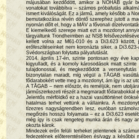
májusában kezdődött, amikor a NOHAB gyár bem
vonatokat továbbítva – számos próbafutás alkal
ismert kiválóságát. Ez a jármű, amely később a No
bemutatkozása révén döntő szerephez jutott a magy
nyomán dőlt el, hogy a MÁV a fővonali dízelvontatá
E kiemelkedő szerepe miatt ezt a mozdonyt annyi
tárgyaltunk Trondheimben az NSB felsővezetésével
kellett volna az M61-010 és a Di3.623 között, j
erőfeszítéseinket nem koronázta siker, a Di3.623
Svédországban folytatta pályafutását.
2014. április 17-én, szinte pontosan egy éve ka
kigyulladt, és a komoly károsodások miatt szinte 
tulajdonossal, és megkezdődött a versenyfutás
bizonytalan maradt, míg végül a TÅGAB vasúttár
fődarabokért vette meg a mozdonyt, ám így is az uto
A TÅGAB – nem először, és reméljük, nem utoljára
járműszerkezeti részét a megmaradt fődarabokkal eg
Jelentős mérföldkő ez a hazai vasúttörténet öröks
hatalmas terhet vettünk a vállainkra. A mozdony
tízezres nagyságrendben lesz, euróban számolva
megőrzés hosszú folyamata – ez a Di3.623 esetébe
még így is csak rengeteg munka árán és nagy any
okozta károk.
Mindezek erőn felüli terheket jelentenek a számu
fedezetének előteremtésében és/vagy a későbbi 