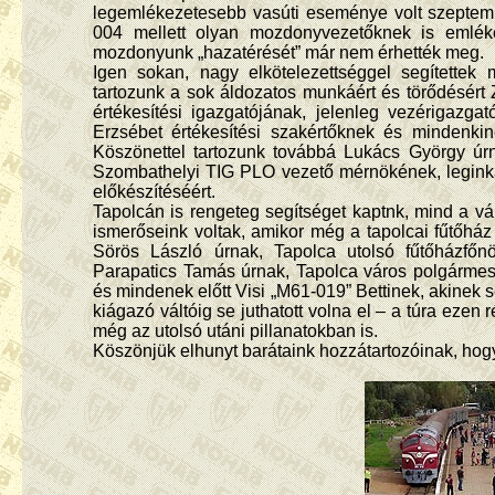
legemlékezetesebb vasúti eseménye volt szeptemb
004 mellett olyan mozdonyvezetőknek is emléket
mozdonyunk „hazatérését” már nem érhették meg.
Igen sokan, nagy elkötelezettséggel segítette
tartozunk a sok áldozatos munkáért és törődésér
értékesítési igazgatójának, jelenleg vezérigazg
Erzsébet értékesítési szakértőknek és mindenkin
Köszönettel tartozunk továbbá Lukács György úr
Szombathelyi TIG PLO vezető mérnökének, legink
előkészítéséért.
Tapolcán is rengeteg segítséget kaptnk, mind a vá
ismerőseink voltak, amikor még a tapolcai fűtőh
Sörös László úrnak, Tapolca utolsó fűtőházfőn
Parapatics Tamás úrnak, Tapolca város polgármest
és mindenek előtt Visi „M61-019” Bettinek, akinek 
kiágazó váltóig se juthatott volna el – a túra eze
még az utolsó utáni pillanatokban is.
Köszönjük elhunyt barátaink hozzátartozóinak, ho