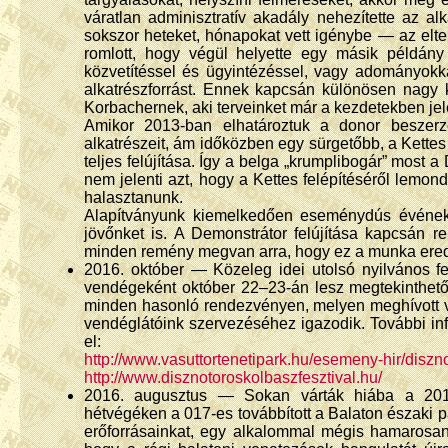
váratlan adminisztratív akadály nehezítette az a
sokszor heteket, hónapokat vett igénybe — az eltel
romlott, hogy végül helyette egy másik példány
közvetítéssel és ügyintézéssel, vagy adományok
alkatrészforrást. Ennek kapcsán különösen nagy 
Korbachernek, aki terveinket már a kezdetekben je
Amikor 2013-ban elhatároztuk a donor beszerz
alkatrészeit, ám időközben egy sürgetőbb, a Kette
teljes felújítása. Így a belga „krumplibogár” most
nem jelenti azt, hogy a Kettes felépítéséről lemond
halasztanunk.
Alapítványunk kiemelkedően eseménydús évének 
jövőnket is. A Demonstrátor felújítása kapcsán
minden remény megvan arra, hogy ez a munka ere
2016. október — Közeleg idei utolsó nyilvános fe
vendégeként október 22–23-án lesz megtekinthető 
minden hasonló rendezvényen, melyen meghívott 
vendéglátóink szervezéséhez igazodik. További in
el:
http://www.vasuttortenetipark.hu/esemeny-hir/diszn
http://www.disznotoroskolbaszfesztival.hu/
2016. augusztus — Sokan várták hiába a 201
hétvégéken a 017-es továbbított a Balaton északi 
erőforrásainkat, egy alkalommal mégis hamarosan 