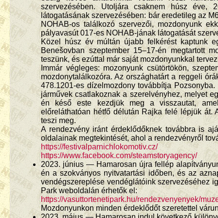
szervezésében. Utoljára csaknem húsz éve, 2
látogatásának szervezésében: bár eredetileg az M
NOHAB-os találkozó szervezői, mozdonyunk ekkor
pályavasút 017-es NOHAB-jának látogatását szerv
Közel húsz év múltán újabb felkérést kaptunk egy
Benešovban szeptember 15–17-én megtartott moz
teszünk, és ezúttal már saját mozdonyunkkal terve
Immár végleges: mozonyunk csütörtökön, szepte
mozdonytalálkozóra. Az országhatárt a reggeli órá
478.1201-es dízelmozdony továbbítja Pozsonyba. In
járművek csatlakoznak a szerelvényhez, melyet e
én késő este kezdjük meg a visszautat, amely
előreláthatóan hétfő délután Rajka felé lépjük á
teszi meg.
A rendezvény iránt érdeklődőknek továbbra is a
oldalainak megtekintését, ahol a rendezvényről tov
https://festivalparnichlokomotiv.cz/
https://www.facebook.com/steamstoryagency/
2023. június — Hamarosan újra fellép alapítványun
én a szokványos nyitvatartási időben, és az az
vendégszereplése vendéglátóink szervezéséhez iga
Park weboldalán érhetők el:
https://vasuttortenetipark.hu/rendezvenyenyek/mu
Mozdonyunkon minden érdeklődőt szeretettel várun
2023. május — Hamarosan indul következő különvo