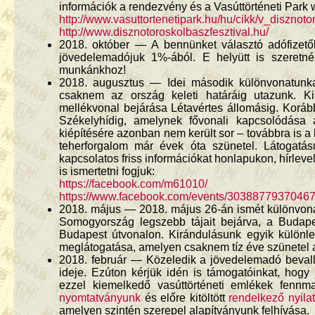
információk a rendezvény és a Vasúttörténeti Park 
http://www.vasuttortenetipark.hu/hu/cikk/v_diszno
http://www.disznotoroskolbaszfesztival.hu/
2018. október — A bennünket választó adófizetők i
jövedelemadójuk 1%-ából. E helyütt is szeretn
munkánkhoz!
2018. augusztus — Idei második különvonatunka
csaknem az ország keleti határáig utazunk. K
mellékvonal bejárása Létavértes állomásig. Koráb
Székelyhídig, amelynek fővonali kapcsolódása 
kiépítésére azonban nem került sor – továbbra is a
teherforgalom már évek óta szünetel. Látogatás
kapcsolatos friss információkat honlapukon, hírl
is ismertetni fogjuk:
https://facebook.com/m61010/
https://www.facebook.com/events/30388779370467
2018. május — 2018. május 26-án ismét különvonato
Somogyország legszebb tájait bejárva, a Buda
Budapest útvonalon. Kirándulásunk egyik különl
meglátogatása, amelyen csaknem tíz éve szünetel 
2018. február — Közeledik a jövedelemadó bevall
ideje. Ezúton kérjük idén is támogatóinkat, hog
ezzel kiemelkedő vasúttörténeti emlékek fenn
nyomtatványunk
és előre kitöltött
rendelkező nyila
amelyen szintén szerepel alapítványunk felhívása.