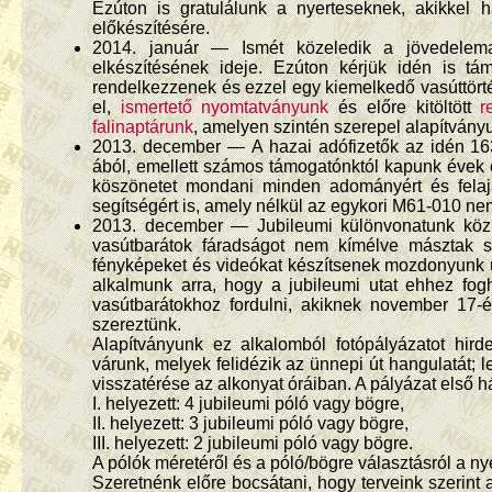
Ezúton is gratulálunk a nyerteseknek, akikkel
előkészítésére.
2014. január — Ismét közeledik a jövedelema
elkészítésének ideje. Ezúton kérjük idén is tá
rendelkezzenek és ezzel egy kiemelkedő vasúttört
el,
ismertető nyomtatványunk
és előre kitöltött
r
falinaptárunk
, amelyen szintén szerepel alapítványu
2013. december — A hazai adófizetők az idén 163
ából, emellett számos támogatónktól kapunk évek 
köszönetet mondani minden adományért és felaj
segítségért is, amely nélkül az egykori M61-010 n
2013. december — Jubileumi különvonatunk közle
vasútbarátok fáradságot nem kímélve másztak s
fényképeket és videókat készítsenek mozdonyunk ü
alkalmunk arra, hogy a jubileumi utat ehhez fo
vasútbarátokhoz fordulni, akiknek november 17-é
szereztünk.
Alapítványunk ez alkalomból fotópályázatot hird
várunk, melyek felidézik az ünnepi út hangulatát; 
visszatérése az alkonyat óráiban. A pályázat első h
I. helyezett: 4 jubileumi póló vagy bögre,
II. helyezett: 3 jubileumi póló vagy bögre,
III. helyezett: 2 jubileumi póló vagy bögre.
A pólók méretéről és a póló/bögre választásról a ny
Szeretnénk előre bocsátani, hogy terveink szerint