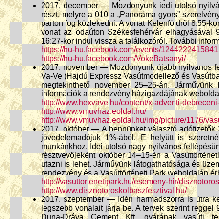
2017. december — Mozdonyunk iedi utolsó nyilvá
részt, melyre a 010 a „Panoráma gyors” szerelvény
parton fog közlekedni. A vonat Kelenföldről 8:55-ko
vonat az odaúton Székesfehérvár elhagyásával 9:
16:27-kor indul vissza a találkozóról. További inf
https://hu-hu.facebook.com/events/1244222415841
https://hu-hu.facebook.com/VokeBatsanyi/
2017. november — Mozdonyunk újabb nyilvános fell
Va-Ve (Hajdú Expressz Vasútmodellező és Vasútbará
megtekinthető november 25–26-án. Járművünk l
információk a rendezvény házigazdájának weboldal
http://www.hexvave.hu/content/x-adventi-debreceni-
http://www.vmuvhaz.eoldal.hu/
http://www.vmuvhaz.eoldal.hu/img/picture/1176/va
2017. október — A bennünket választó adófizetők 20
jövedelemadójuk 1%-ából. E helyütt is szeretn
munkánkhoz. Idei utolsó nagy nyilvános fellépésünk
résztvevőjeként október 14–15-én a Vasúttörténe
utazni is lehet. Járművünk látogathatósága és üze
rendezvény és a Vasúttörténeti Park weboldalán érh
http://vasuttortenetipark.hu/esemeny-hir/disznotoros
http://www.disznotoroskolbaszfesztival.hu/
2017. szeptember — Idén harmadszorra is útra k
legszebb vonalait járja be. A tervek szerint regge
Duna-Dráva Cement Kft. gyárának vasúti ter