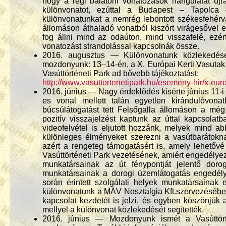
hogy a régi balatoni vonatozások hangulatát új
különvonatot, ezúttal a Budapest – Tapolca 
különvonatunkat a nemrég lebontott székesfehérvá
állomáson áthaladó vonatból kiszórt virágesővel
fog állni mind az odaúton, mind visszafelé, ezér
vonatozást strandolással kapcsolnák össze.
2016. augusztus — Különvonatunk közlekedése 
mozdonyunk: 13–14-én, a X. Európai Kerti Vasutak
Vasúttörténeti Park ad bővebb tájékoztatást:
http://www.vasuttortenetipark.hu/esemeny-hir/x-euro
2016. június — Nagy érdeklődés kísérte június 11-i 
es vonal mellett talán egyetlen kirándulóvona
búcsúlátogatást tett Felsőgalla állomáson a mé
pozitív visszajelzést kaptunk az úttal kapcsolat
videofelvétel is eljutott hozzánk, melyek mind a
különleges élményeket szerezni a vasútbarátokn
azért a rengeteg támogatásért is, amely lehetővé
Vasúttörténeti Park vezetésének, amiért engedélye
munkatársainak az út fénypontját jelentő dorog
munkatársainak a dorogi üzemlátogatás engedélye
során érintett szolgálati helyek munkatársainak 
különvonatunk a MÁV Nosztalgia Kft.szervezésében
kapcsolat kezdetét is jelzi, és egyben köszönjü
mellyel a különvonat közlekedését segítették.
2016. június — Mozdonyunk ismét a Vasúttört