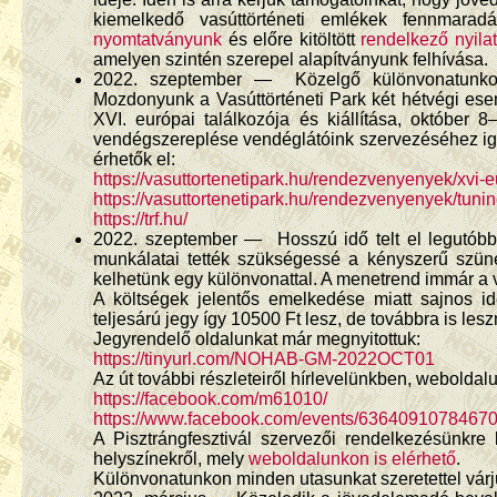
kiemelkedő vasúttörténeti emlékek fennmara
nyomtatványunk
és előre kitöltött
rendelkező nyila
amelyen szintén szerepel alapítványunk felhívása.
2022. szeptember — Közelgő különvonatunkon k
Mozdonyunk a Vasúttörténeti Park két hétvégi ese
XVI. európai találkozója és kiállítása, október
vendégszereplése vendéglátóink szervezéséhez ig
érhetők el:
https://vasuttortenetipark.hu/rendezvenyenyek/xvi-eu
https://vasuttortenetipark.hu/rendezvenyenyek/tuning
https://trf.hu/
2022. szeptember — Hosszú idő telt el legutóbbi
munkálatai tették szükségessé a kényszerű szüne
kelhetünk egy különvonattal. A menetrend immár a 
A költségek jelentős emelkedése miatt sajnos i
teljesárú jegy így 10500 Ft lesz, de továbbra is le
Jegyrendelő oldalunkat már megnyitottuk:
https://tinyurl.com/NOHAB-GM-2022OCT01
Az út további részleteiről hírlevelünkben, webolda
https://facebook.com/m61010/
https://www.facebook.com/events/63640910784670
A Pisztrángfesztivál szervezői rendelkezésünkre 
helyszínekről, mely
weboldalunkon is elérhető
.
Különvonatunkon minden utasunkat szeretettel várj