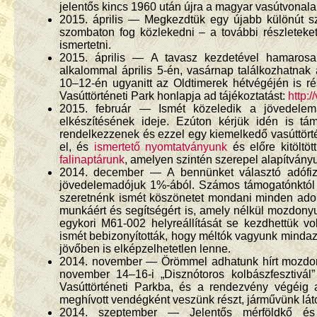
jelentős kincs 1960 után újra a magyar vasútvonala
2015. április — Megkezdtük egy újabb különút sz
szombaton fog közlekedni – a további részleteke
ismertetni.
2015. április — A tavasz kezdetével hamarosa
alkalommal április 5-én, vasárnap találkozhatnak
10–12-én ugyanitt az Oldtimerek hétvégéjén is r
Vasúttörténeti Park honlapja ad tájékoztatást:
http:/
2015. február — Ismét közeledik a jövedelem
elkészítésének ideje. Ezúton kérjük idén is tá
rendelkezzenek és ezzel egy kiemelkedő vasúttört
el, és
ismertető nyomtatványunk
és előre kitöltöt
falinaptárunk
, amelyen szintén szerepel alapítványu
2014. december — A bennünket választó adófizet
jövedelemadójuk 1%-ából. Számos támogatónktól 
szeretnénk ismét köszönetet mondani minden adom
munkáért és segítségért is, amely nélkül mozdon
egykori M61-002 helyreállítását se kezdhettük 
ismét bebizonyították, hogy méltók vagyunk minda
jövőben is elképzelhetetlen lenne.
2014. november — Örömmel adhatunk hírt mozdonyun
november 14–16-i „Disznótoros kolbászfesztivá
Vasúttörténeti Parkba, és a rendezvény végéig
meghívott vendégként veszünk részt, járművünk lá
2014. szeptember — Jelentős mérföldkő és