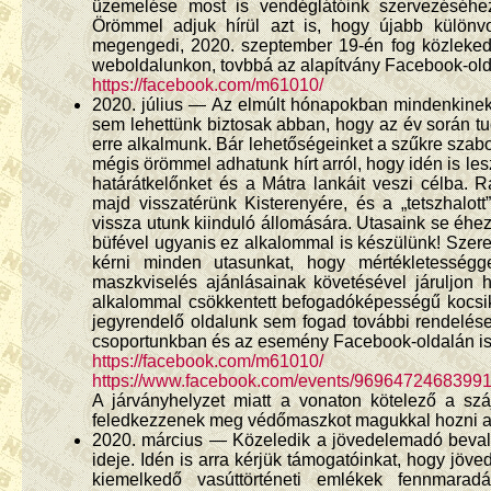
üzemelése most is vendéglátóink szervezéséhez
Örömmel adjuk hírül azt is, hogy újabb különvo
megengedi, 2020. szeptember 19-én fog közlekedn
weboldalunkon, tovbbá az alapítvány Facebook-old
https://facebook.com/m61010/
2020. július — Az elmúlt hónapokban mindenkinek s
sem lehettünk biztosak abban, hogy az év során tu
erre alkalmunk. Bár lehetőségeinket a szűkre szabot
mégis örömmel adhatunk hírt arról, hogy idén is les
határátkelőnket és a Mátra lankáit veszi célba.
majd visszatérünk Kisterenyére, és a „tetszhalot
vissza utunk kiinduló állomására. Utasaink se éh
büfével ugyanis ez alkalommal is készülünk! Szere
kérni minden utasunkat, hogy mértékletességgel
maszkviselés ajánlásainak követésével járuljon 
alkalommal csökkentett befogadóképességű kocsikk
jegyrendelő oldalunk sem fogad további rendelések
csoportunkban és az esemény Facebook-oldalán is i
https://facebook.com/m61010/
https://www.facebook.com/events/96964724683991
A járványhelyzet miatt a vonaton kötelező a szá
feledkezzenek meg védőmaszkot magukkal hozni az 
2020. március — Közeledik a jövedelemadó bevall
ideje. Idén is arra kérjük támogatóinkat, hogy jö
kiemelkedő vasúttörténeti emlékek fennmara