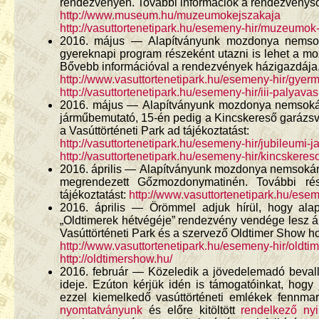
rendezvényen. További információk a rendezvénysor
http://www.museum.hu/muzeumokejszakaja
http://vasuttortenetipark.hu/esemeny-hir/muzeumok
2016. május — Alapítványunk mozdonya nemsoká
gyereknapi program részeként utazni is lehet a mo
Bővebb információval a rendezvények házigazdája, a
http://www.vasuttortenetipark.hu/esemeny-hir/gye
http://vasuttortenetipark.hu/esemeny-hir/iii-palya
2016. május — Alapítványunk mozdonya nemsokára
járműbemutató, 15-én pedig a Kincskereső garázsv
a Vasúttörténeti Park ad tájékoztatást:
http://vasuttortenetipark.hu/esemeny-hir/jubileumi
http://vasuttortenetipark.hu/esemeny-hir/kincskere
2016. április — Alapítványunk mozdonya nemsokára 
megrendezett Gőzmozdonymatinén. További rész
tájékoztatást:
http://www.vasuttortenetipark.hu/es
2016. április — Örömmel adjuk hírül, hogy ala
„Oldtimerek hétvégéje” rendezvény vendége lesz á
Vasúttörténeti Park és a szervező Oldtimer Show ho
http://www.vasuttortenetipark.hu/esemeny-hir/oldt
http://oldtimershow.hu/
2016. február — Közeledik a jövedelemadó bevall
ideje. Ezúton kérjük idén is támogatóinkat, hog
ezzel kiemelkedő vasúttörténeti emlékek fennma
nyomtatványunk
és előre kitöltött
rendelkező nyi