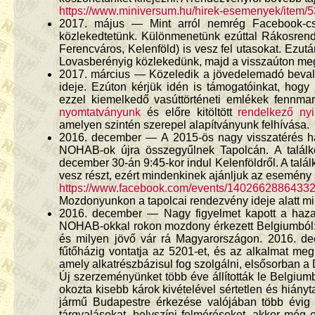
https://www.miniversum.hu/hirek-esemenyek/item/5
2017. május — Mint arról nemrég Facebook-cso
közlekedtetünk. Különmenetünk ezúttal Rákosrend
Ferencváros, Kelenföld) is vesz fel utasokat. Ezu
Lovasberényig közlekedünk, majd a visszaúton megl
2017. március — Közeledik a jövedelemadó bevall
ideje. Ezúton kérjük idén is támogatóinkat, hog
ezzel kiemelkedő vasúttörténeti emlékek fennma
nyomtatványunk
és előre kitöltött
rendelkező nyi
amelyen szintén szerepel alapítványunk felhívása.
2016. december — A 2015-ös nagy visszatérés h
NOHAB-ok újra összegyűlnek Tapolcán. A találk
december 30-án 9:45-kor indul Kelenföldről. A ta
vesz részt, ezért mindenkinek ajánljuk az esemény
https://www.facebook.com/events/14026628864332
Mozdonyunkon a tapolcai rendezvény ideje alatt min
2016. december — Nagy figyelmet kapott a hazai
NOHAB-okkal rokon mozdony érkezett Belgiumból: a
és milyen jövő vár rá Magyarországon. 2016. de
fűtőházig vontatja az 5201-et, és az alkalmat me
amely alkatrészbázisul fog szolgálni, elsősorban a 
Új szerzeményünket több éve állították le Belgium
okozta kisebb károk kivételével sértetlen és hiányta
jármű Budapestre érkezése valójában több évig t
tárgyalásokat, helyszíni felméréseket, akkor mé