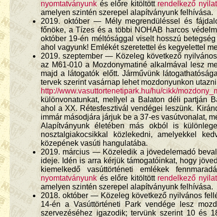
nyomtatványunk
és előre kitöltött
rendelkező nyila
amelyen szintén szerepel alapítványunk felhívása.
2019. október — Mély megrendüléssel és fájdalom
főnöke, a Tízes és a többi NOHAB harcos védelmez
október 19-én méltósággal viselt hosszú betegség 
ahol vagyunk! Emlékét szeretettel és kegyelettel me
2019. szeptember — Közeleg következő nyilvános 
az M61-010 a Mozdonymatiné alkalmával lesz meg
majd a látogatók előtt. Járművünk látogathatósá
tervek szerint vasárnap lehet mozdonyunkon utazni 
http://www.vasuttortenetipark.hu/hu/cikk/mozdony_
különvonatunkat, mellyel a Balaton déli partján B
ahol a XX. Rétesfesztivál vendégei leszünk. Kir
immár másodjára járjuk be a 37-es vasútvonalat, m
Alapítványunk életében más okból is különleges
nosztalgiakocsikkal közlekedni, amelyekkel ke
közepének vasúti hangulatába.
2019. március — Közeledik a jövedelemadó bevall
ideje. Idén is arra kérjük támogatóinkat, hogy jö
kiemelkedő vasúttörténeti emlékek fennmara
nyomtatványunk
és előre kitöltött
rendelkező nyila
amelyen szintén szerepel alapítványunk felhívása.
2018. október — Közeleg következő nyilvános fellé
14-én a Vasúttörténeti Park vendége lesz moz
szervezéséhez igazodik; tervünk szerint 10 és 1