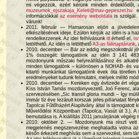
mi végezzük, ezért kérünk minden érdeklődőt, a 
muzeumok_ejszakaja_Keleti@mav-gepeszet.hu
e-
információkkal
az esemény weboldala
is szolgál.
várunk!
2011. február — Hamarosan eljön a jövedelem
elkészítésének ideje. Ezúton kérjük az idén is a h
rendelkezzenek. Az idei felhívásunk
itt
érhető el,
is
letölthető. Az idén is letölthető
A3-as falinaptárunk
,
2010. december — Bár az eddig megszokottnál jóv
1% összegét: támogatóink az idén 3 141 483 F
mozdonyunk műszaki helyreállításához és alkatr
minden támogatónk – különösen a NOHAB- és vasút
kitartó munkánkat támogatóink évek óta töretlen 
eredményeket tudunk felmutatni, melyek méltó mód
2010. december — Kereken egy évtizede ért vég
Kiss István Tamás mozdonyvezető, Joó Ferenc, al
szervezésében „Sic transit gloria mundi – Így múl
immár tíz éve lezárult korszak jeles pillanatait f
Tapolcai Fűtőházért Alapítvány által is támogatott
Művelődési Központban (Tapolca, Vasút út 3.). 
bemutatása is. A kiállítás 2011 januárjának végéi
2010. október 2. — Mozdonyunk ma részt vett a
megjelenés megszervezése meghaladta volna az er
későn érkezett meghívás sem a szervezést, sem támo
Az idei békéscsabai út a járművet jelenleg üzemelt