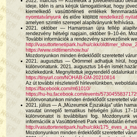
2022. március — Közeledik a jövedelemadó beval
ideje. Idén is arra kérjük támogatóinkat, hogy jö
kiemelkedő vasúttörténeti emlékek fennmara
nyomtatványunk
és előre kitöltött
rendelkező nyila
amelyen szintén szerepel alapítványunk felhívása.
2021. október — Hamarosan újra fellép alapít
rendezvény hétvégi napjain, október 9–10-én. M
További információk a rendezvény szervezőinek web
http://vasuttortenetipark.hu/hu/cikk/oldtimer_show
https://www.oldtimershow.hu/
Mozdonyunkon minden érdeklődőt szeretettel várun
2021. augusztus — Örömmel adhatjuk hírül, hogy
különvonatunk. 2021. augusztus 14-én ismét hazán
közlekedünk. Megnyitottuk jegyrendelő oldalunkat i
https://tinyurl.com/NOHAB-GM-20210814
Az út további részleteiről hírlevelünkben, webolda
https://facebook.com/m61010/
https://hu-hu.facebook.com/events/5730455837172
Különvonatunkon minden érdeklődőt szeretettel vá
2021. július — A „Múzeumok Éjszakája” után hamar
vasutat ünneplő tematikus hétvégén július 17–1
különvonatot is továbbítani fog. Mozdonyunk v
információk a Vasúttörténeti Park weboldalán érhető
http://vasuttortenetipark.hu/hu/cikk/175_eves_a_
Mozdonyunkon minden érdeklődőt szeretettel várun