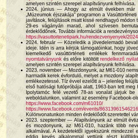
amelyen szintén szerepel alapítványunk felhívása.
2024. június — Ahogy az elmúlt években már h
„Múzeumok éjszakája” programon a Vasúttörténet
javítások, felújítások miatt kissé rendhagyó módon
29-es vágányán marad, ahol szívesen bemuta
érdeklődőnek. További információk a rendezvénysor
https://vasuttortenetipark.hu/rendezvenyenyek/202
2024. február — Közeledik a jövedelemadó beval
ideje. Idén is arra kérjük támogatóinkat, hogy jö
kiemelkedő vasúttörténeti emlékek fennmara
nyomtatványunk
és előre kitöltött
rendelkező nyila
amelyen szintén szerepel alapítványunk felhívása.
2023. november — Mozdonyunk, az M61-010 nemsoká
harmadik kerek évforduló, melyet a mozdony alapít
emlékezetessé. Tíz évvel ezelőtt a – jelenleg felújí
első hatósági futópróbája alatt, 1963-ban tett me
Ipolytarnóc felé vezető 78-as vonalat járjuk be
weboldalunkon, valamint az esemény Facebook-olda
https://www.facebook.com/m61010/
https://www.facebook.com/events/86313961546216
Különvonatunkon minden érdeklődőt szeretettel vá
2023. szeptember — Alapítványunk az elmúlt évti
és mozdonyunk, az M61-010, hazánk több neveze
alkalmával. A kezdetektől igyekszünk mindezzel e
eddig kevés alkalommal vettünk részt külföldre