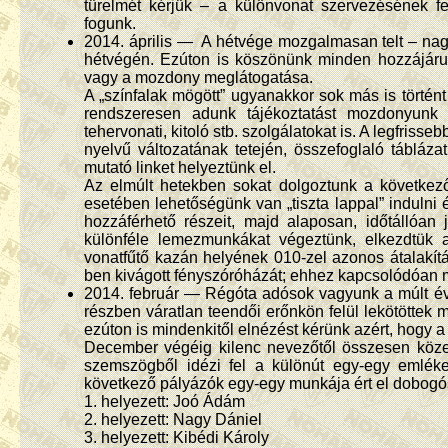
türelmét kérjük – a különvonat szervezésének f
fogunk.
2014. április — A hétvége mozgalmasan telt – nagy
hétvégén. Ezúton is köszönünk minden hozzájáru
vagy a mozdony meglátogatása.
A „színfalak mögött” ugyanakkor sok más is törté
rendszeresen adunk tájékoztatást mozdonyunk te
tehervonati, kitoló stb. szolgálatokat is. A legfris
nyelvű változatának tetején, összefoglaló tábláza
mutató linket helyeztünk el.
Az elmúlt hetekben sokat dolgoztunk a következő
esetében lehetőségünk van „tiszta lappal” induln
hozzáférhető részeit, majd alaposan, időtállóan 
különféle lemezmunkákat végeztünk, elkezdtük a 
vonatfűtő kazán helyének 010-zel azonos átalakít
ben kivágott fényszóróházát; ehhez kapcsolódóan m
2014. február — Régóta adósok vagyunk a múlt év
részben váratlan teendői erőnkön felül lekötöttek 
ezúton is mindenkitől elnézést kérünk azért, hogy a 
December végéig kilenc nevezőtől összesen köze
szemszögből idézi fel a különút egy-egy emléke
következő pályázók egy-egy munkája ért el dobogó
1. helyezett: Joó Ádám
2. helyezett: Nagy Dániel
3. helyezett: Kibédi Károly