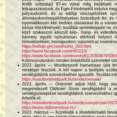
festői szépségű 87-es vonal még bejárható ré
felkapaszkodunk, és Eger-Felnémetről indulva meg
pályaudvarról, és az eddigi visszajelzések n
állomásokon/megállóhelyeken biztosítunk fel- és
nyomatékosan kéri kedves utasainkat és a vonat
bánya létesítményeit, továbbá semmiképpen ne o
közti szakaszon készült kép-, hang- és videofel
bármely egyéb nyilvánosan elérhető helyen! Az
hírlevelünkben, honlapunkon, valamint az esemén
https://nohab-gm.com/hu/hu_003.html
https://www.facebook.com/m61010/
https://www.facebook.com/events/61183638765083
Különvonatunkon minden érdeklődőt szeretettel vá
2023. április — Mozdonyunk hamarosan újra fell
vendégei leszünk. A két napon a belépés ezútt
vendéglátóink szervezéséhez igazodik. További in
https://vasuttortenetipark.hu/rendezvenyek/
2023. április — Örömmel adjuk hírül, hogy ala
megrendezett Oldtimer Show vendégeként a ren
vendégszereplése vendéglátóink szervezéséhez ig
érhetők el:
https://vasuttortenetipark.hu/rendezvenyenyek/2023
https://www.oldtimershow.hu/
2023. március — Közeledik a jövedelemadó beval
ideje. Idén is arra kérjük támogatóinkat, hogy jö