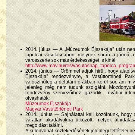
2014. július — A „Múzeumok Éjszakája” után nem
tapolcai vasutasnapon, melynek során a jármű a 
városszerte sok más érdekességet is kínál:
http://www.mav.hu/res/vasutasnap_tapolca_progra
2014. június — Örömmel adjuk hírül, hogy alapí
Éjszakája” rendezvényre, a Vasúttörténeti Par
valószínűleg a délutáni órákban kerül sor, ám miv
jelenleg még nem tudunk szolgálni. Mozdonyunk
rendezvény szervezőihez igazodik. További info
olvashatók:
Múzeumok Éjszakája
Magyar Vasúttörténeti Park
2014. június — Sajnálattal kell közölnünk, hogy
váratlan akadályokba ütközött, melyek áthidal
megoldást találni.
A különvonat közlekedésének jelenlegi feltételei n