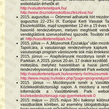
weboldalán érhetők el:
http://vasuttortenetipark.hu/
http://www.disznotoroskolbaszfesztival.hu/
2015. augusztus — Örömmel adhatunk hírt mozdonyun
augusztus 22–23-i IX. Európai Kerti Vasutak 
Ékszerkiállítás, majd szeptember 12-én a 15 éves 
hasonló rendezvényen, melyen meghívott vendé
vendéglátóink szervezéséhez igazodik. További in
el:
http://vasuttortenetipark.hu/
2015. július — A „Múzeumok Éjszakája” után mozdo
Tapolcára, a vasutasnapi rendezvényre kaptunk 
vasutasnapi program városszerte sok más érdekessé
2015. június — Alapítványunk mozdonya ismét ré
Parkban. A 2015. június 20-án, 17 órakor kezdődő
motorjába, melyhez hasonlóban a hazai járműk
rendezvénysorozat és a Vasúttörténeti Park webolda
http://vasuttortenetipark.hu/esemeny-hir/muzeumok
http://www.muzej.hu/index.php?page=program&pi
2015. június — Mozdonyunk ismét a Vasúttört
Közlekedésbiztonsági napon. A mozdony a rendez
információk a Vasúttörténeti Park web
kozlekedesbiztonsagi-nap-gyermekeknek-0
2015. május — 2015. május 30-i bakonyi különut
vasútbarátok körében, az esemény látogatottság
hogy mozdonyunk működőképes megőrzése mellett m