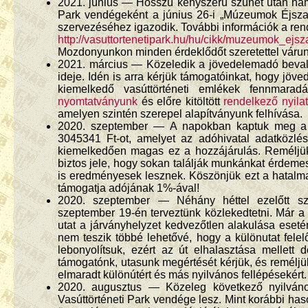
2021. június — Hosszú kényszerű szünet után hama
Park vendégeként a június 26-i „Múzeumok Éjsz
szervezéséhez igazodik. További információk a ren
http://vasuttortenetipark.hu/hu/cikk/muzeumok_ejs
Mozdonyunkon minden érdeklődőt szeretettel várun
2021. március — Közeledik a jövedelemadó beval
ideje. Idén is arra kérjük támogatóinkat, hogy jö
kiemelkedő vasúttörténeti emlékek fennmara
nyomtatványunk
és előre kitöltött
rendelkező nyila
amelyen szintén szerepel alapítványunk felhívása.
2020. szeptember — A napokban kaptuk meg a s
3045341 Ft-ot, amelyet az adóhivatal adatközlés
kiemelkedően magas ez a hozzájárulás. Reméljük
biztos jele, hogy sokan találják munkánkat érdeme
is eredményesek lesznek. Köszönjük ezt a hatalma
támogatja adójának 1%-ával!
2020. szeptember — Néhány héttel ezelőtt szá
szeptember 19-én terveztünk közlekedtetni. Már a
utat a járványhelyzet kedvezőtlen alakulása eseté
nem teszik többé lehetővé, hogy a különutat felel
lebonyolítsuk, ezért az út elhalasztása mellett 
támogatónk, utasunk megértését kérjük, és reméljü
elmaradt különútért és más nyilvános fellépésekért.
2020. augusztus — Közeleg következő nyilváno
Vasúttörténeti Park vendége lesz. Mint korábbi ha