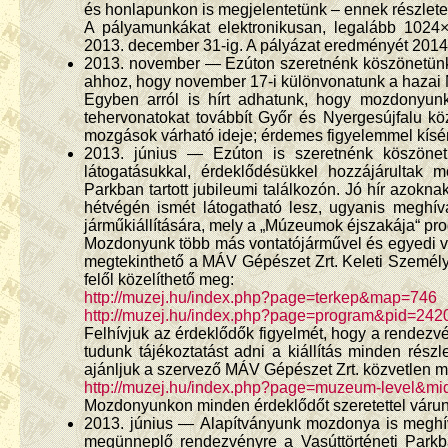
és honlapunkon is megjelentetünk – ennek részleteit
A pályamunkákat elektronikusan, legalább 1024
2013. december 31-ig. A pályázat eredményét 2014. 
2013. november — Ezúton szeretnénk köszönetünket 
ahhoz, hogy november 17-i különvonatunk a hazai
Egyben arról is hírt adhatunk, hogy mozdonyunk
tehervonatokat továbbít Győr és Nyergesújfalu kö
mozgások várható ideje; érdemes figyelemmel kísérn
2013. június — Ezúton is szeretnénk köszönetü
látogatásukkal, érdeklődésükkel hozzájárultak 
Parkban tartott jubileumi találkozón. Jó hír azok
hétvégén ismét látogatható lesz, ugyanis meghí
járműkiállítására, mely a „Múzeumok éjszakája“ pr
Mozdonyunk több más vontatójárművel és egyedi vas
megtekinthető a MÁV Gépészet Zrt. Keleti Személy
felől közelíthető meg:
http://muzej.hu/index.php?page=terkep&map=746
http://muzej.hu/index.php?page=program&pid=242
Felhívjuk az érdeklődők figyelmét, hogy a rendezvé
tudunk tájékoztatást adni a kiállítás minden rész
ajánljuk a szervező MÁV Gépészet Zrt. közvetlen 
http://muzej.hu/index.php?page=muzeum-level&m
Mozdonyunkon minden érdeklődőt szeretettel várun
2013. június — Alapítványunk mozdonya is meghí
megünneplő rendezvényre a Vasúttörténeti Parkb