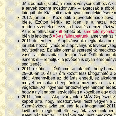
„Múzeumok éjszakája” rendezvénysorozathoz. A kiáll
a tervek szerint mozdonyunk – akárcsak a többi ki
látogatható. Kiállított mozdonyunk megtekintésére 
2012. január — Közeledik a jövedelemadó bevall
ideje. Ezúton kérjük az idén is a hazai adóf
rendelkezzenek és ezzel a hazai és nemzetközi v
Az idei felhívásunk
itt
érhető el,
ismertető nyomta
idén is letölthető
A3-as falinaptárunk
, amelynek szi
2011. december — Alapítványunk megkapta a neki fe
járultak hozzá ilymódon alapítványunk tevékenysé
bővítéséhez. Ez alkalommal szeretnénk megkös
vasúti alkalmazottak – felajánlását. Örülünk anna
ismerik el – reméljük, a jövőben is olyan eredmén
segítségét.
2011. október — Örömmel adjuk hírül, hogy hamaro
29–30-án 10 és 17 óra között lesz látogatható a G.
előtt. Amennyiben az időjárás engedi, ez alkalomm
melyet nemsokára beépítünk a mozdonyba – az év d
végeztük. Az ingyenes rendezvényre minden érdeklő
hogy a nyílt nappal egyidejűleg a közelben egy oldtim
2011. június — Alapítványunk a MÁV-Gépészet Zrt
kapott arra, hogy mozdonyával részt vegyen a 
Személykocsijavító területén lesz látogatható 201
kívül-belül megtekinthető lesz, tárlatvezetőink ped
Keleti pályaudvar 1. vágánya felől lesz megköze