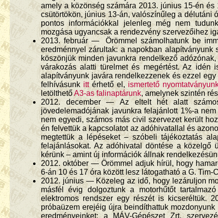
amely a közönség számára 2013. június 15-én és 16
csütörtökön, június 13-án, valószínűleg a délutáni 
pontos információkkal jelenleg még nem tudunk 
mozgása ugyancsak a rendezvény szervezőihez ig
2013. február — Örömmel számolhatunk be immár 
eredménnyel zárultak: a napokban alapítványunk sz
köszönjük minden javunkra rendelkező adózónak, 
várakozás alatti türelmet és megértést. Az idén 
alapítványunk javára rendelkezzenek és ezzel egy
felhívásunk
itt
érhető el,
ismertető nyomtatványun
letölthető
A3-as falinaptárunk
, amelynek szintén rés
2012. december — Az eltelt hét alatt számos
jövedelemadójának javunkra felajánlott 1%-a nem j
nem egyedi, számos más civil szervezet került ho
én felvettük a kapcsolatot az adóhivatallal és azono
megtettük a lépéseket – szóbeli tájékoztatás a
felajánlásokat. Az adóhivatal döntése a közelgő 
kérünk – amint új információk állnak rendelkezésün
2012. október — Örömmel adjuk hírül, hogy hamaro
6-án 10 és 17 óra között lesz látogatható a G. Tim-Co
2012. június — Közeleg az idő, hogy lezáruljon m
másfél évig dolgoztunk a motorhűtőt tartalmaz
elektromos rendszer egy részét is kicseréltük. 
próbaüzem erejéig újra beindíthattuk mozdonyunk
eredményeinket: a MÁV-Gépészet Zrt. szervezé