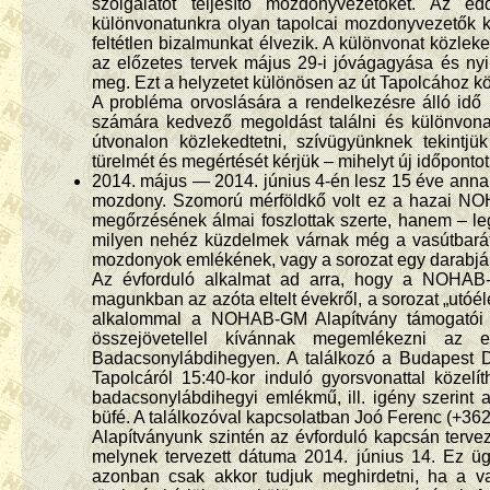
szolgálatot teljesítő mozdonyvezetőket. Az ed
különvonatunkra olyan tapolcai mozdonyvezetők ker
feltétlen bizalmunkat élvezik. A különvonat közle
az előzetes tervek május 29-i jóvágagyása és nyi
meg. Ezt a helyzetet különösen az út Tapolcához kö
A probléma orvoslására a rendelkezésre álló idő
számára kedvező megoldást találni és különvonat
útvonalon közlekedtetni, szívügyünknek tekintj
türelmét és megértését kérjük – mihelyt új időpontot 
2014. május — 2014. június 4-én lesz 15 éve ann
mozdony. Szomorú mérföldkő volt ez a hazai NO
megőrzésének álmai foszlottak szerte, hanem – leg
milyen nehéz küzdelmek várnak még a vasútbará
mozdonyok emlékének, vagy a sorozat egy darabjá
Az évforduló alkalmat ad arra, hogy a NOHAB-o
magunkban az azóta eltelt évekről, a sorozat „utóé
alkalommal a NOHAB-GM Alapítvány támogatói 
összejövetellel kívánnak megemlékezni az 
Badacsonylábdihegyen. A találkozó a Budapest Dé
Tapolcáról 15:40-kor induló gyorsvonattal közel
badacsonylábdihegyi emlékmű, ill. igény szerint 
büfé. A találkozóval kapcsolatban Joó Ferenc (+36
Alapítványunk szintén az évforduló kapcsán tervez
melynek tervezett dátuma 2014. június 14. Ez üg
azonban csak akkor tudjuk meghirdetni, ha a va