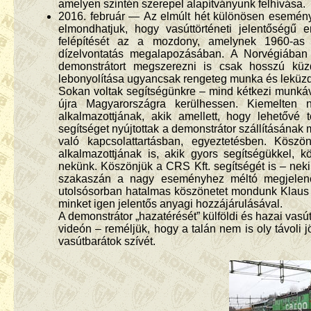
amelyen szintén szerepel alapítványunk felhívása.
2016. február — Az elmúlt hét különösen eseményd
elmondhatjuk, hogy vasúttörténeti jelentőségű 
felépítését az a mozdony, amelynek 1960-as 
dízelvontatás megalapozásában. A Norvégiában
demonstrátort megszerezni is csak hosszú küzd
lebonyolítása ugyancsak rengeteg munka és leküzde
Sokan voltak segítségünkre – mind kétkezi munkáv
újra Magyarországra kerülhessen. Kiemelten
alkalmazottjának, akik amellett, hogy lehetővé
segítséget nyújtottak a demonstrátor szállításának
való kapcsolattartásban, egyeztetésben. Köszön
alkalmazottjának is, akik gyors segítségükkel, 
nekünk. Köszönjük a CRS Kft. segítségét is – nek
szakaszán a nagy eseményhez méltó megjelenés
utolsósorban hatalmas köszönetet mondunk Klaus
minket igen jelentős anyagi hozzájárulásával.
A demonstrátor „hazatérését” külföldi és hazai vasú
videón – reméljük, hogy a talán nem is oly távoli
vasútbarátok szívét.