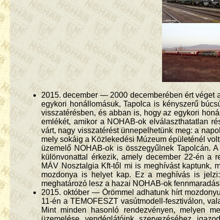
2015. december — 2000 decemberében ért véget a
egykori honállomásuk, Tapolca is kényszerű búc
visszatérésben, és abban is, hogy az egykori hon
emlékét, amikor a NOHAB-ok elválaszthatatlan rész
várt, nagy visszatérést ünnepelhetünk meg: a nap
mely sokáig a Közlekedési Múzeum épületénél volt
üzemelő NOHAB-ok is összegyűlnek Tapolcán. A 
különvonattal érkezik, amely december 22-én a re
MÁV Nosztalgia Kft-től mi is meghívást kaptunk, 
mozdonya is helyet kap. Ez a meghívás is jelzi
meghatározó lesz a hazai NOHAB-ok fennmaradásá
2015. október — Örömmel adhatunk hírt mozdonyunk 
11-én a TEMOFESZT vasútmodell-fesztiválon, vala
Mint minden hasonló rendezvényen, melyen meg
üzemelése vendéglátóink szervezéséhez igazod